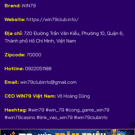
Brand:
WIN79
Website:
https://win79club.info/
Địa chỉ:
720 Đường Trần Văn Kiểu, Phường 10, Quận 6,
Thành phố Hồ Chí Minh, Việt Nam
Zipcode:
70000
Hotline:
0922051188
Email:
win79clubinfo@gmail.com
CEO WIN79 Việt Nam:
Võ Hoàng Dũng
Hashtag:
#win79 #win_79 #cong_game_win79
#win79casino #link_vao_win79 #win79clubinfo