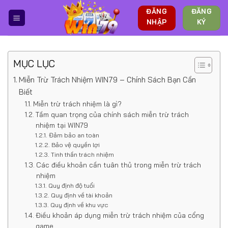
Bỏ
ĐĂNG
ĐĂNG
qua
NHẬP
KÝ
nội
dung
MỤC LỤC
Miễn Trừ Trách Nhiệm WIN79 – Chính Sách Bạn Cần
Biết
Miễn trừ trách nhiệm là gì?
Tầm quan trọng của chính sách miễn trừ trách
nhiệm tại WIN79
Đảm bảo an toàn
Bảo vệ quyền lợi
Tinh thần trách nhiệm
Các điều khoản cần tuân thủ trong miễn trừ trách
nhiệm
Quy định độ tuổi
Quy định về tài khoản
Quy định về khu vực
Điều khoản áp dụng miễn trừ trách nhiệm của cổng
game