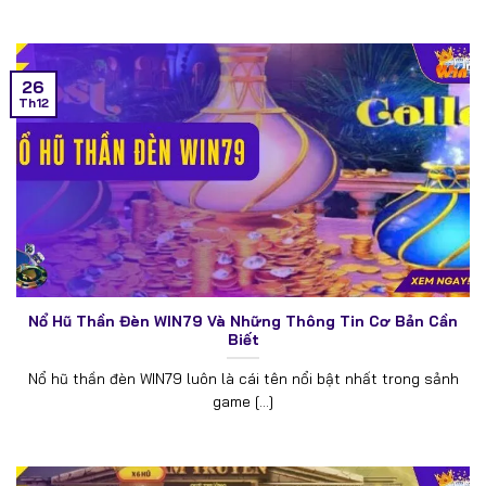
26
Th12
Nổ Hũ Thần Đèn WIN79 Và Những Thông Tin Cơ Bản Cần
Biết
Nổ hũ thần đèn WIN79 luôn là cái tên nổi bật nhất trong sảnh
game [...]