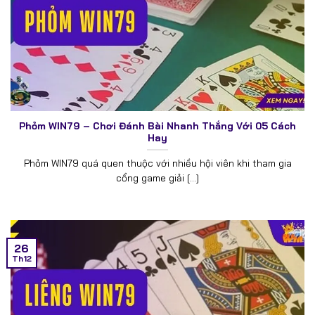
Phỏm WIN79 – Chơi Đánh Bài Nhanh Thắng Với 05 Cách
Hay
Phỏm WIN79 quá quen thuộc với nhiều hội viên khi tham gia
cổng game giải [...]
26
Th12