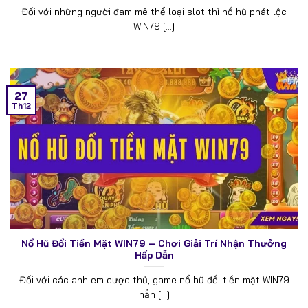
Đối với những người đam mê thể loại slot thì nổ hũ phát lộc
WIN79 [...]
27
Th12
Nổ Hũ Đổi Tiền Mặt WIN79 – Chơi Giải Trí Nhận Thưởng
Hấp Dẫn
Đối với các anh em cược thủ, game nổ hũ đổi tiền mặt WIN79
hẳn [...]