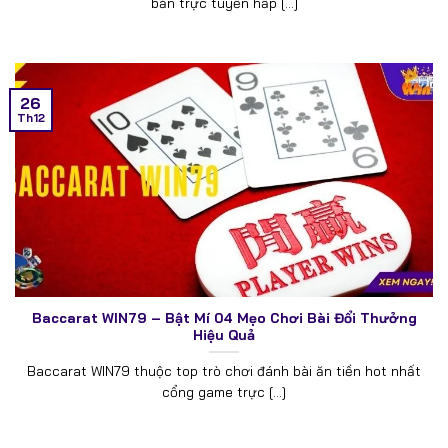
bản trực tuyến hấp [...]
26
Th12
Baccarat WIN79 – Bật Mí 04 Mẹo Chơi Bài Đổi Thưởng
Hiệu Quả
Baccarat WIN79 thuộc top trò chơi đánh bài ăn tiền hot nhất
cổng game trực [...]