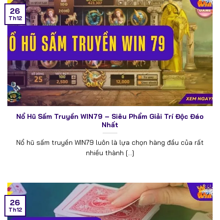
26
Th12
Nổ Hũ Sấm Truyền WIN79 – Siêu Phẩm Giải Trí Độc Đáo
Nhất
Nổ hũ sấm truyền WIN79 luôn là lựa chọn hàng đầu của rất
nhiều thành [...]
26
Th12