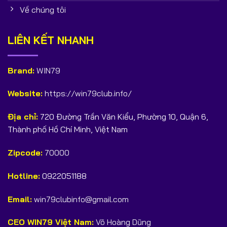
Về chúng tôi
LIÊN KẾT NHANH
Brand:
WIN79
Website:
https://win79club.info/
Địa chỉ:
720 Đường Trần Văn Kiểu, Phường 10, Quận 6,
Thành phố Hồ Chí Minh, Việt Nam
Zipcode:
70000
Hotline:
0922051188
Email:
win79clubinfo@gmail.com
CEO WIN79 Việt Nam:
Võ Hoàng Dũng