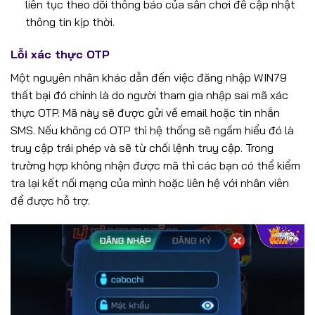
liên tục theo dõi thông báo của sân chơi để cập nhật
thông tin kịp thời.
Lỗi xác thực OTP
Một nguyên nhân khác dẫn đến việc đăng nhập WIN79
thất bại đó chính là do người tham gia nhập sai mã xác
thực OTP. Mã này sẽ được gửi về email hoặc tin nhắn
SMS. Nếu không có OTP thì hệ thống sẽ ngầm hiểu đó là
truy cập trái phép và sẽ từ chối lệnh truy cập. Trong
trường hợp không nhận được mã thì các bạn có thể kiểm
tra lại kết nối mạng của mình hoặc liên hệ với nhân viên
để được hỗ trợ.