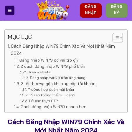
Bỏ
ĐĂNG
ĐĂNG
qua
NHẬP
KÝ
nội
dung
MỤC LỤC
Cách Đăng Nhập WIN79 Chính Xác Và Mới Nhất Năm
2024
Đăng nhập WIN79 có vai trò gì?
2 cách đăng nhập WIN79 phổ biến
Trên website
Đăng nhập WIN79 trên ứng dụng
3 lỗi thường gặp khi truy cập tài khoản
Trường hợp quên mật khẩu
Vì sao không thể truy cập?
Lỗi xác thực OTP
Cách đăng nhập WIN79 nhanh hơn
Cách Đăng Nhập WIN79 Chính Xác Và
Mới Nhất Năm 2024