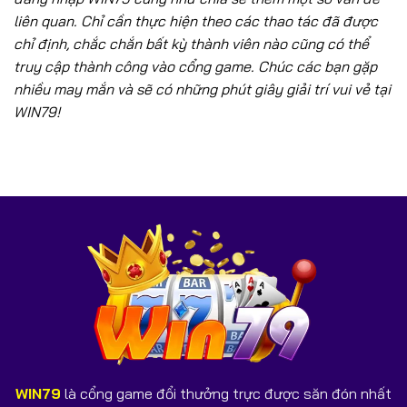
liên quan. Chỉ cần thực hiện theo các thao tác đã được
chỉ định, chắc chắn bất kỳ thành viên nào cũng có thể
truy cập thành công vào cổng game. Chúc các bạn gặp
nhiều may mắn và sẽ có những phút giây giải trí vui vẻ tại
WIN79!
WIN79
là cổng game đổi thưởng trực được săn đón nhất